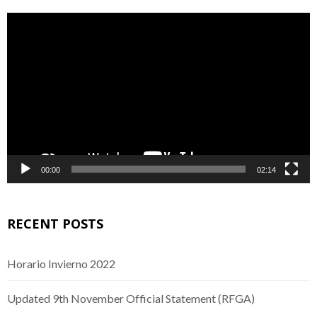
Video
Player
00:00
02:14
RECENT POSTS
Horario Invierno 2022
Updated 9th November Official Statement (RFGA)