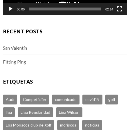
00:00
02:14
RECENT POSTS
San Valentín
Fitting Ping
ETIQUETAS
Audi
Competición
comunicado
covid19
golf
liga
Liga Regularidad
Liga Wilson
Los Moriscos club de golf
moriscos
noticias