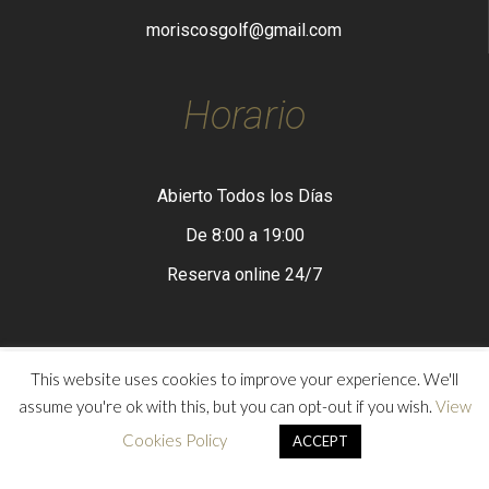
moriscosgolf@gmail.com
Horario
Abierto Todos los Días
De 8:00 a 19:00
Reserva online 24/7
This website uses cookies to improve your experience. We'll
assume you're ok with this, but you can opt-out if you wish.
View
Contacto
Aviso Legal
Política de Privacidad
Cookies Policy
ACCEPT
Política de Cookies
Contacto