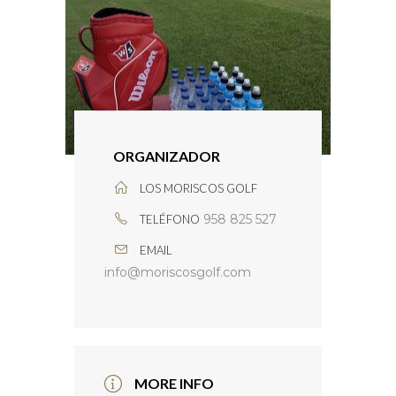
OTEL
OLF
ESTAURANTE
ORGANIZADOR
LOS MORISCOS GOLF
958 825 527
TELÉFONO
EMAIL
info@moriscosgolf.com
MORE INFO