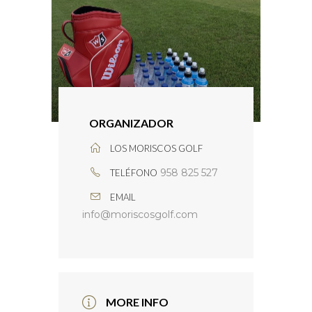
OTEL
OLF
ESTAURANTE
ORGANIZADOR
LOS MORISCOS GOLF
958 825 527
TELÉFONO
EMAIL
info@moriscosgolf.com
MORE INFO