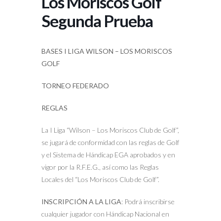
Los Moriscos Golf
Segunda Prueba
BASES I LIGA WILSON – LOS MORISCOS
GOLF
TORNEO FEDERADO
REGLAS
La I Liga “Wilson – Los Moriscos Club de Golf”,
se jugará de conformidad con las reglas de Golf
y el Sistema de Hándicap EGA aprobados y en
vigor por la R.F.E.G., así como las Reglas
Locales del “Los Moriscos Club de Golf”.
INSCRIPCIÓN A LA LIGA
: Podrá inscribirse
cualquier jugador con Hándicap Nacional en