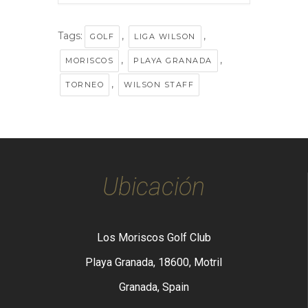
Tags:
,
,
GOLF
LIGA WILSON
,
,
MORISCOS
PLAYA GRANADA
,
TORNEO
WILSON STAFF
Ubicación
Los Moriscos Golf Club
Playa Granada, 18600, Motril
Granada, Spain