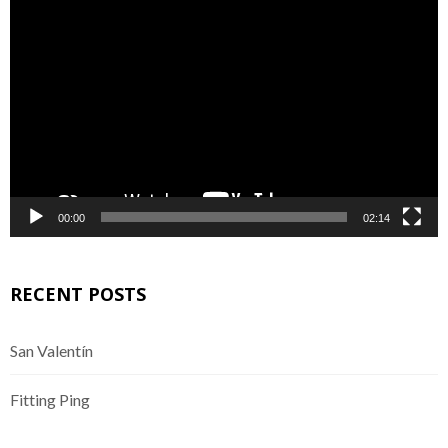
Reproductor
de
vídeo
00:00
02:14
RECENT POSTS
San Valentín
Fitting Ping