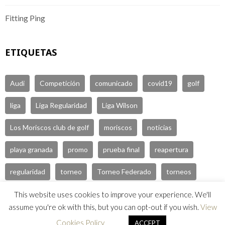
Fitting Ping
ETIQUETAS
Audi
Competición
comunicado
covid19
golf
liga
Liga Regularidad
Liga Wilson
Los Moriscos club de golf
moriscos
noticias
playa granada
promo
prueba final
reapertura
regularidad
torneo
Torneo Federado
torneos
tournament
video covid19
wilson
Wilson Golf
This website uses cookies to improve your experience. We'll
assume you're ok with this, but you can opt-out if you wish.
View
wilson staff
Cookies Policy
ACCEPT