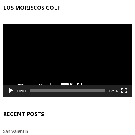
LOS MORISCOS GOLF
Reproductor
de
vídeo
00:00
02:14
RECENT POSTS
San Valentín