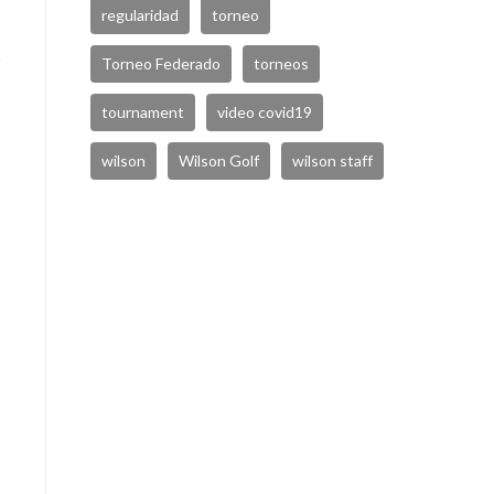
regularidad
torneo
Torneo Federado
torneos
tournament
video covid19
wilson
Wilson Golf
wilson staff