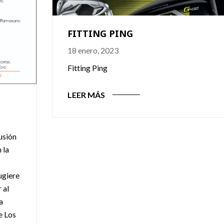
FITTING PING
18 enero, 2023
Fitting Ping
LEER MÁS
lusión
 la
ugiere
 al
a
e Los