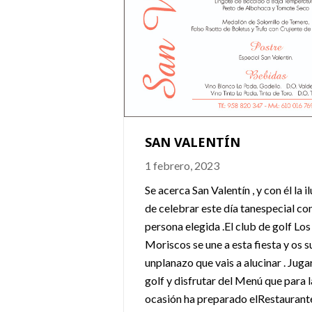
UB DE GOLF
pertura Los
SAN VALENTÍN
 Estamos de
1 febrero, 2023
es: En primer
de anunciarles
Se acerca San Valentín , y con él la i
e Golf abrirá de
de celebrar este día tanespecial con
el próximo día 30
persona elegida .El club de golf Los
ado intensamente
Moriscos se une a esta fiesta y os s
las medidas
unplanazo que vais a alucinar . Jugar
garanticen la
golf y disfrutar del Menú que para l
lientes […]
ocasión ha preparado elRestaurant