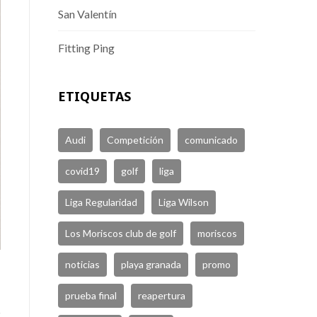
San Valentín
Fitting Ping
ETIQUETAS
Audi
Competición
comunicado
covid19
golf
liga
Liga Regularidad
Liga Wilson
Los Moriscos club de golf
moriscos
noticias
playa granada
promo
prueba final
reapertura