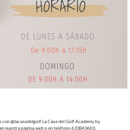
os con @lacasadelgolf La Casa del Golf Academy by
en nuestra página web o en teléfono 633843603.