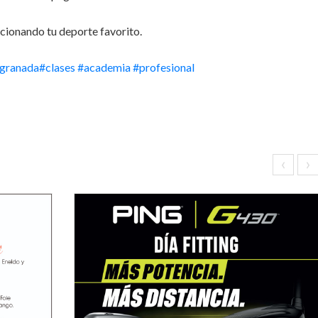
cionando tu deporte favorito.
agranada
#clases
#academia
#profesional
‹
›